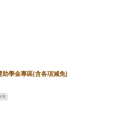
獎助學金專區(含各項減免)
時間
類別
單位
標題
全部