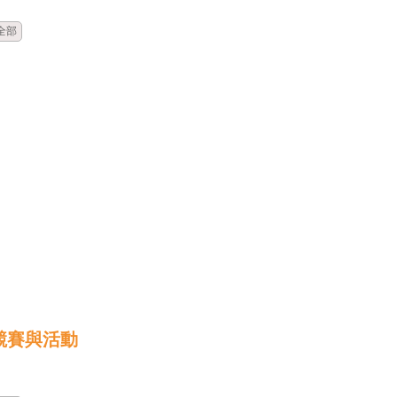
全部
競賽與活動
時間
類別
單位
標題