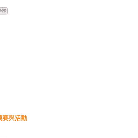
全部
競賽與活動
時間
類別
單位
標題