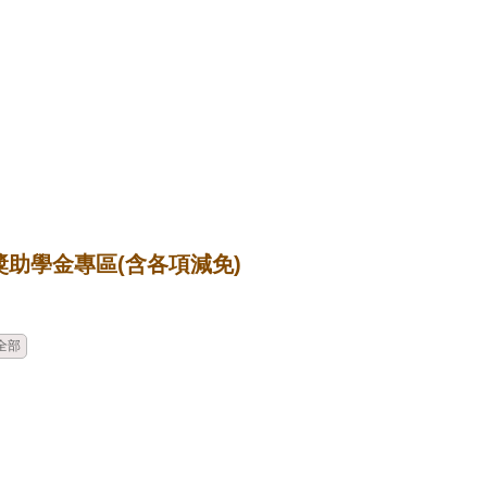
獎助學金專區(含各項減免)
時間
類別
單位
標題
全部