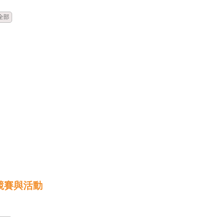
全部
競賽與活動
時間
類別
單位
標題