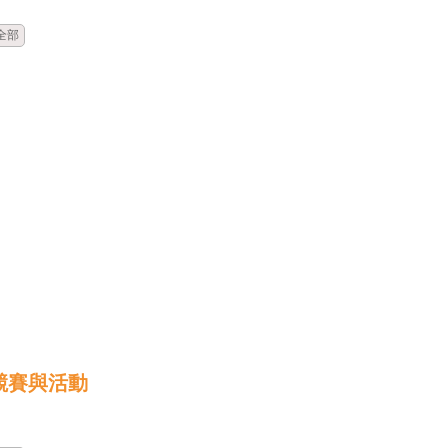
全部
競賽與活動
時間
類別
單位
標題