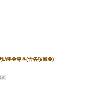
獎助學金專區(含各項減免)
時間
類別
單位
標題
全部