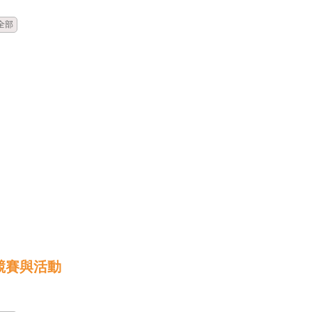
全部
競賽與活動
時間
類別
單位
標題