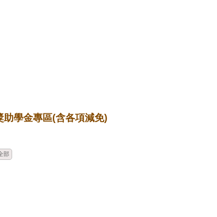
獎助學金專區(含各項減免)
時間
類別
單位
標題
全部