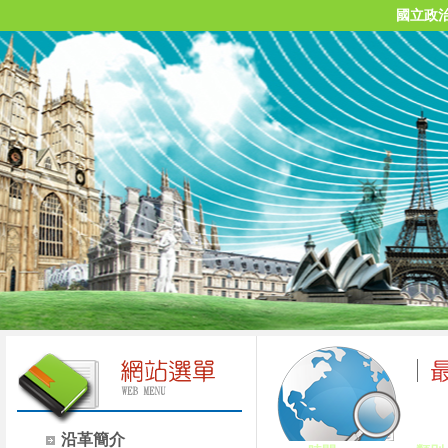
國立政
沿革簡介