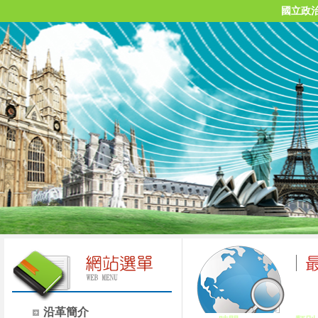
國立政
沿革簡介