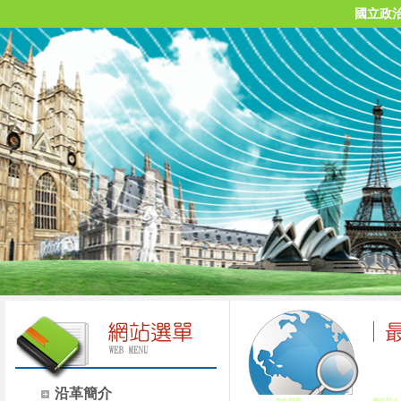
國立政
沿革簡介