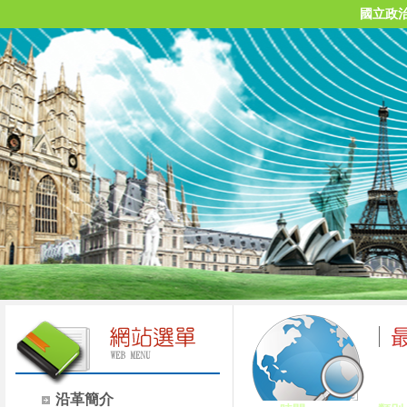
國立政
沿革簡介