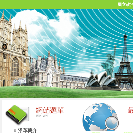
國立政
沿革簡介