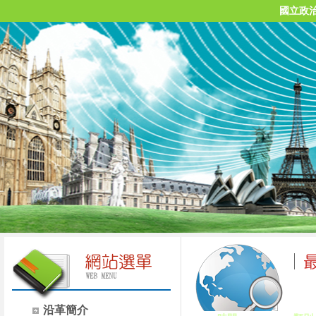
國立政
沿革簡介