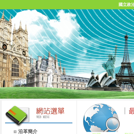
國立政
沿革簡介