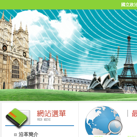
國立政
沿革簡介