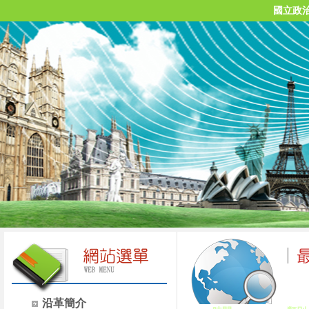
國立政
沿革簡介