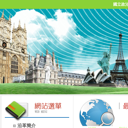
國立政
沿革簡介