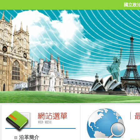
國立政
沿革簡介