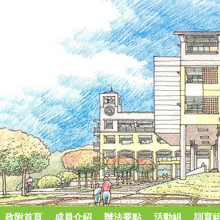
政附首頁
成員介紹
辦法要點
活動組
訓育