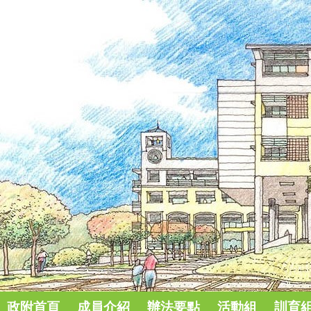
政附首頁
成員介紹
辦法要點
活動組
訓育