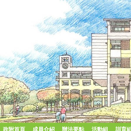
政附首頁
成員介紹
辦法要點
活動組
訓育