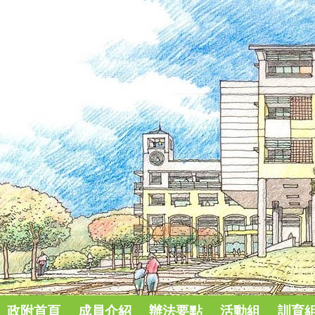
政附首頁
成員介紹
辦法要點
活動組
訓育